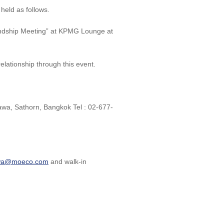
 held as follows.
iendship Meeting” at KPMG Lounge at
lationship through this event.
wa, Sathorn, Bangkok Tel : 02-677-
awa@moeco.com
and walk-in