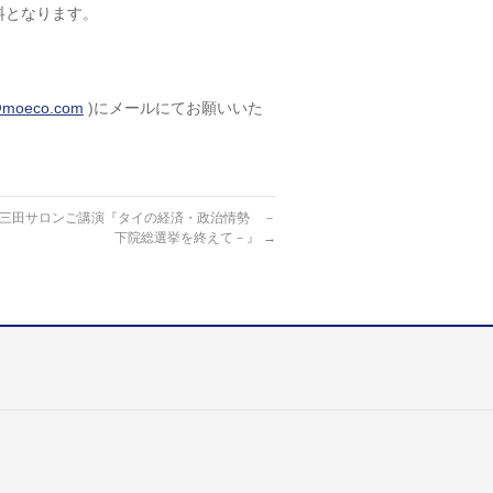
料となります。
@moeco.com
)にメールにてお願いいた
月度三田サロンご講演『タイの経済・政治情勢 －
下院総選挙を終えて－』
→