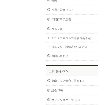
会則
役員・幹事リスト
年間行事予定表
ゴルフ会
２０２５年ゴルフ部会例会予定
ゴルフ会 戦績表&ベスグロ
お問い合わせ
三田会イベント
東南アジア連合三田会 (7)
総会 (20)
ウィメンズクラブ (17)