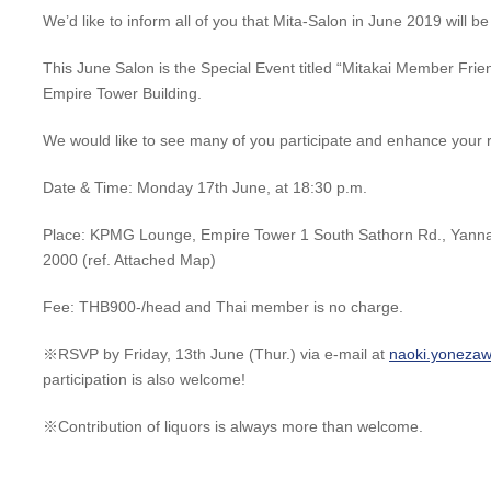
We’d like to inform all of you that Mita-Salon in June 2019 will be
This June Salon is the Special Event titled “Mitakai Member Fr
Empire Tower Building.
We would like to see many of you participate and enhance your re
Date & Time: Monday 17th June, at 18:30 p.m.
Place: KPMG Lounge, Empire Tower 1 South Sathorn Rd., Yanna
2000 (ref. Attached Map)
Fee: THB900-/head and Thai member is no charge.
※RSVP by Friday, 13th June (Thur.) via e-mail at
naoki.yonez
participation is also welcome!
※Contribution of liquors is always more than welcome.