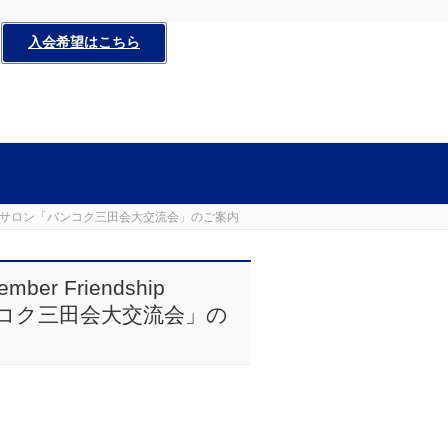
入会希望はこちら
/ 2019年6月度三田サロン「バンコク三田会大交流会」のご案内
ember Friendship
「バンコク三田会大交流会」の