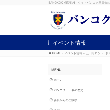
BANGKOK MITAKAI－タイ・バンコク三
イベント情報
HOME
»
イベント情報
»
三田サロン
»
【Ev
MENU
ホーム
バンコク三田会の歴史
会長からのご挨拶