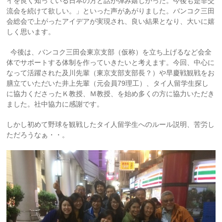
イを良く知っている日本の方と話が弾み嬉しかった。今後も是非交
流会を続けて欲しい。」といった声があがりました。バンコク三田
会総会で上がったアイデアが実現され、良い結果となり、大いに嬉
しく思います。
今後は、バンコク三田会東京支部（仮称）を立ち上げるなど会全
体でサポートする体制を作っていきたいと考えます。今回、中心に
なって活躍された及川先輩（東京支部支部長？）や早慶戦観戦をお
膳立ていただいた井上先輩（元会員79理工）、タイ人留学生探し
に協力くださったＫ教授、Ｍ教授、を始め多くの方に協力いただき
ました。社中協力に感謝です。
しかし初めて野球を観戦したタイ人留学生へのルール説明、苦労し
ただろうなぁ・・。