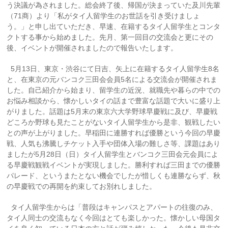
う決議が為されました。総会終了後、帰国が決まっていた及川先輩
（71商）より「私がタイ人留学生のお世話を引き受けましょ
う。」と申し出ていただき、早速、在籍するタイ人留学生とコンタ
クトする事から始めました。先月、第一回目の交流会と更にその
後、イベントが開催されましたので報告いたします。
5月13日、東京・渋谷にて日吉、矢上に在籍するタイ人留学生8名
と、在東京の元バンコク三田会会員5名による交流会が開催されま
した。自己紹介から始まり、留学生の近況、就職先や暮らの中での
お悩み相談から、懐かしいタイの話まで豊富な話題で大いに盛り上
がりました。話題は5月末の東京六大学野球早慶戦に及び、早慶戦
どころか野球も見たことがないタイ人留学生から是非、観戦したい
との声が上がりました。早稲田に連勝すれば優勝という今回の早慶
戦、人気も沸騰しチケット入手や団体入場の難しさ等、課題はあり
ましたが5月28日（日）タイ人留学生とバンコク三田会元会員によ
る早慶戦観戦イベントが実現しました。勝利すれば三田までの優勝
パレード、というまたとない機会でしたが惜しくも連勝ならず、秋
の早慶戦での再開を約束してお別れしました。
タイ人留学生からは「普段はキャンパスとアパートの往復のみ、
タイ人同士の交流もなく今回はとても楽しかった。懐かしい母国タ