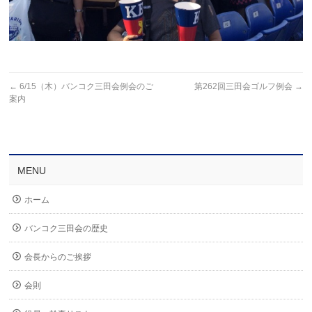
←
6/15（木）バンコク三田会例会のご
第262回三田会ゴルフ例会
→
案内
MENU
ホーム
バンコク三田会の歴史
会長からのご挨拶
会則