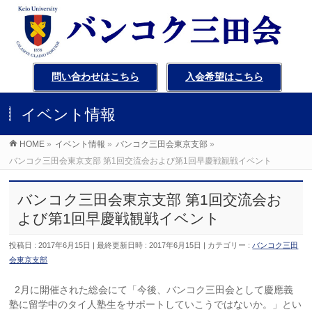
問い合わせはこちら
入会希望はこちら
イベント情報
HOME
»
イベント情報
»
バンコク三田会東京支部
»
バンコク三田会東京支部 第1回交流会および第1回早慶戦観戦イベント
バンコク三田会東京支部 第1回交流会お
よび第1回早慶戦観戦イベント
投稿日 : 2017年6月15日
最終更新日時 : 2017年6月15日
カテゴリー :
バンコク三田
会東京支部
2月に開催された総会にて「今後、バンコク三田会として慶應義
塾に留学中のタイ人塾生をサポートしていこうではないか。」とい