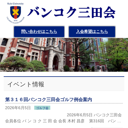
問い合わせはこちら
入会希望はこちら
イベント情報
第３１６回バンコク三田会ゴルフ例会案内
2026年6月5日
ゴルフ会
2026年6月5日 バンコク三田会
会員各位 バ ン コ ク 三 田 会 会長 木村 昌彦 第316回 バン …