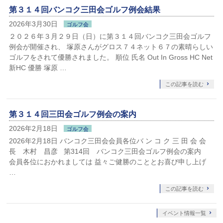
第３１４回バンコク三田会ゴルフ例会結果
2026年3月30日
ゴルフ会
２０２６年３月２９日（日）に第３１４回バンコク三田会ゴルフ
例会が開催され、 塚原さんがグロス７４ネット６７の素晴らしい
ゴルフをされて優勝されました。 順位 氏名 Out In Gross HC Net
新HC 優勝 塚原 …
この記事を読む
第３１４回三田会ゴルフ例会の案内
2026年2月18日
ゴルフ会
2026年2月18日 バンコク三田会会員各位バ ン コ ク 三 田 会 会
長 木村 昌彦 第314回 バンコク三田会ゴルフ例会の案内
会員各位におかれましては 益々ご健勝のこととお喜び申し上げ
…
この記事を読む
イベント情報一覧