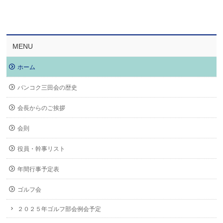
MENU
ホーム
バンコク三田会の歴史
会長からのご挨拶
会則
役員・幹事リスト
年間行事予定表
ゴルフ会
２０２５年ゴルフ部会例会予定