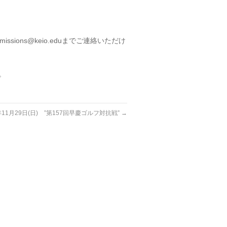
ions@keio.eduまでご連絡いただけ
。
年11月29日(日) ”第157回早慶ゴルフ対抗戦”
→