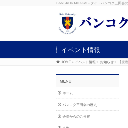
BANGKOK MITAKAI－タイ・バンコク三
イベント情報
HOME
»
イベント情報
»
お知らせ
»
【慶應
MENU
ホーム
バンコク三田会の歴史
会長からのご挨拶