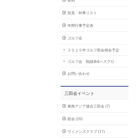
会則
役員・幹事リスト
年間行事予定表
ゴルフ会
２０２５年ゴルフ部会例会予定
ゴルフ会 戦績表&ベスグロ
お問い合わせ
三田会イベント
東南アジア連合三田会 (7)
総会 (20)
ウィメンズクラブ (17)