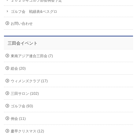
２０２５年ゴルフ部会例会予定
ゴルフ会 戦績表&ベスグロ
お問い合わせ
三田会イベント
東南アジア連合三田会 (7)
総会 (20)
ウィメンズクラブ (17)
三田サロン (102)
ゴルフ会 (93)
例会 (11)
慶早クリスマス (12)