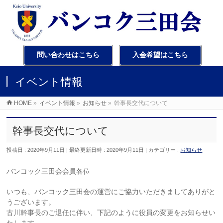
問い合わせはこちら
入会希望はこちら
イベント情報
HOME
»
イベント情報
»
お知らせ
»
幹事長交代について
幹事長交代について
投稿日 : 2020年9月11日
最終更新日時 : 2020年9月11日
カテゴリー :
お知らせ
バンコック三田会会員各位
いつも、バンコック三田会の運営にご協力いただきましてありがと
うございます。
古川幹事長のご退任に伴い、下記のように役員の変更をお知らせい