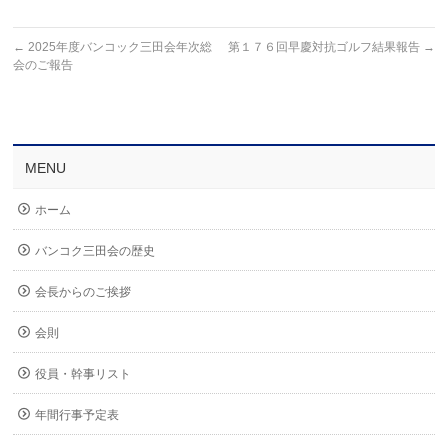
←
2025年度バンコック三田会年次総
第１７６回早慶対抗ゴルフ結果報告
→
会のご報告
MENU
ホーム
バンコク三田会の歴史
会長からのご挨拶
会則
役員・幹事リスト
年間行事予定表