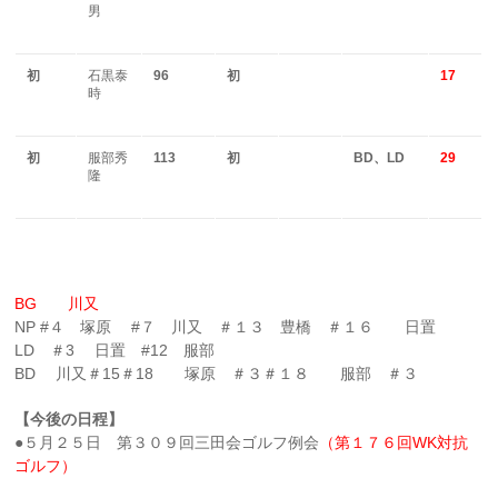
男
初
石黒泰
96
初
17
時
初
服部秀
113
初
BD
、LD
29
隆
BG 川又
NP #４ 塚原 #７ 川又 ＃１３ 豊橋 ＃１６ 日置
LD ＃3 日置 #12 服部
BD 川又＃15＃18 塚原 ＃３＃１８ 服部 ＃３
【今後の日程】
●５月２５日 第３０９回三田会ゴルフ例会
（第１７６回WK対抗
ゴルフ）