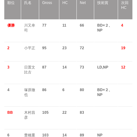
順位
氏名
Gross
HC
Net
技術賞
次回
HC
優勝
川又幸
77
11
66
BD
×２、
4
司
NP
2
小平正
95
23
72
19
3
日置文
87
14
73
LD,NP
12
比古
4
塚原徹
86
6
80
BD
×２、
也
NP
BB
木村昌
105
22
83
彦
6
豊橋重
103
14
89
NP