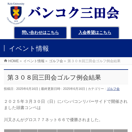
問い合わせはこちら
入会希望はこちら
イベント情報
HOME
»
イベント情報
»
ゴルフ会
»
第３０８回三田会ゴルフ例会結果
第３０８回三田会ゴルフ例会結果
投稿日 : 2025年6月16日
最終更新日時 : 2025年6月16日
カテゴリー :
ゴルフ会
２０２５年３月３０日（日）にバンパコンリバーサイドで開催され
ました頭書コンペは
川又さんがグロス７７ネット６６で優勝されました。