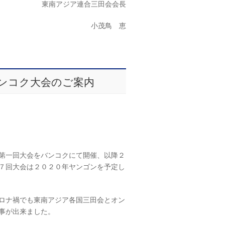
ア連合三田会会長
茂鳥 恵
ンコク大会のご案内
第一回大会をバンコクにて開催、以降２
７回大会は２０２０年ヤンゴンを予定し
ロナ禍でも東南アジア各国三田会とオン
事が出来ました。