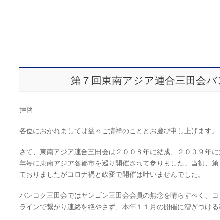
東南アジ
小
第７回東南アジア連合三田会バ
拝啓
各位におかれましては益々ご清祥のこととお慶び申し上げます。
さて、東南アジア連合三田会は２００８年に結成、２００９年に
年毎に東南アジア各都市を巡り開催されて参りました。当初、第
ておりましたがコロナ禍と政変で開催は叶いませんでした。
バンコク三田会ではヤンゴン三田会会員の無念を晴らすべく、コ
ラインで繋がり連絡を絶やさず、本年１１月の開催に漕ぎつける