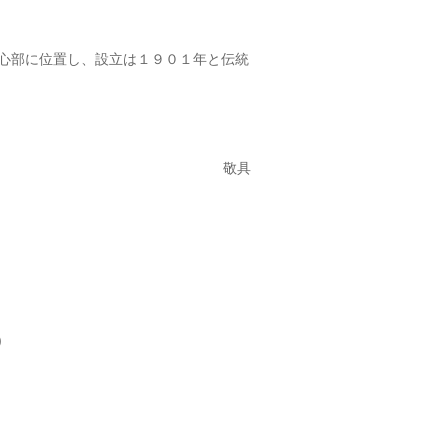
心部に位置し、設立は１９０１年と伝統
敬具
)