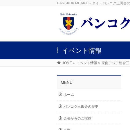
BANGKOK MITAKAI－タイ・バンコク三
イベント情報
HOME
»
イベント情報
»
東南アジア連合三
MENU
ホーム
バンコク三田会の歴史
会長からのご挨拶