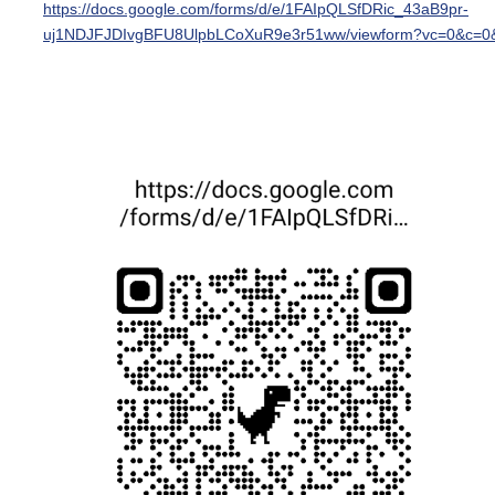
https://docs.google.com/forms/d/e/1FAIpQLSfDRic_43aB9pr-
uj1NDJFJDIvgBFU8UlpbLCoXuR9e3r51ww/viewform?vc=0&c=0&