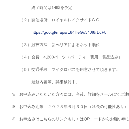
終了時間は14時を予定
（２）開催場所 ロイヤルレイクサイドG.C.
https://goo.gl/maps/E84HeGo34Jf8rDcP8
（３）競技方法 新ぺリアによるネット順位
（４）会費 4,200バーツ（パーティー費用、賞品込み）
（５）交通手段 マイクロバスを用意させて頂きます。
運航内容等、詳細検討中。
※ お申込みいただいた方々には、今後、詳細をメールにてご連
※ お申込み期限 ２０２３年６月３０日（延長の可能性あり）
※ お申込みはこちらのリンクもしくはQRコードからお願い申