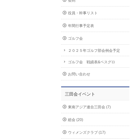
会則
役員・幹事リスト
年間行事予定表
ゴルフ会
２０２５年ゴルフ部会例会予定
ゴルフ会 戦績表&ベスグロ
お問い合わせ
三田会イベント
東南アジア連合三田会 (7)
総会 (20)
ウィメンズクラブ (17)