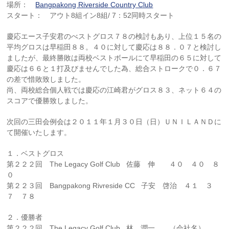
場所：
Bangpakong Riverside Country Club
スタート： アウト8組イン8組/ 7：52同時スタート
慶応エース子安君のべストグロス７８の検討もあり、上位１５名の
平均グロスは早稲田８８。４０に対して慶応は８８．０７と検討し
ましたが、最終勝敗は両校ベストボールにて早稲田の６５に対して
慶応は６６と１打及びませんでした為、総合ストロークで０．６７
の差で惜敗致しました。
尚、両校総合個人戦では慶応の江崎君がグロス８３、ネット６４の
スコアで優勝致しました。
次回の三田会例会は２０１１年１月３０日（日）ＵＮＩＬＡＮＤに
て開催いたします。
１．ベストグロス
第２２２回 The Legacy Golf Club 佐藤 伸 ４０ ４０ ８
０
第２２３回 Bangpakong Rivreside CC 子安 啓治 ４１ ３
７ ７８
２．優勝者
第２２２回 The Legacy Golf Club 林 潤一 （会社名）