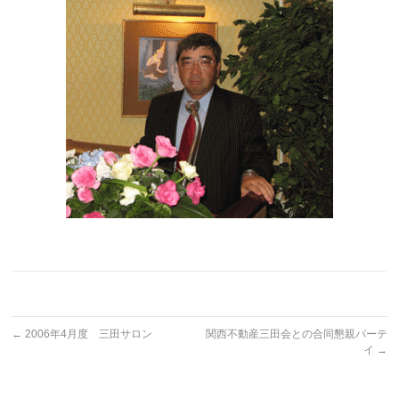
←
2006年4月度 三田サロン
関西不動産三田会との合同懇親パーテ
イ
→