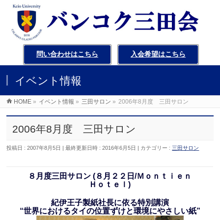
問い合わせはこちら
入会希望はこちら
イベント情報
HOME
»
イベント情報
»
三田サロン
»
2006年8月度 三田サロン
2006年8月度 三田サロン
投稿日 : 2007年8月5日
最終更新日時 : 2016年6月5日
カテゴリー :
三田サロン
８月度三田サロン (８月２２日/Ｍｏｎｔｉｅｎ
Ｈｏｔｅｌ)
紀伊王子製紙社長に依る特別講演
“世界におけるタイの位置ずけと環境にやさしい紙”