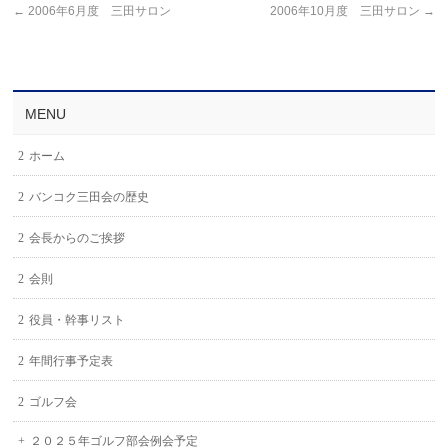
←
2006年6月度 三田サロン
2006年10月度 三田サロン
→
MENU
ホーム
バンコク三田会の歴史
会長からのご挨拶
会則
役員・幹事リスト
年間行事予定表
ゴルフ会
２０２５年ゴルフ部会例会予定