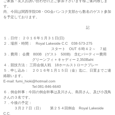
ご家族・友人お誘い合わせの上ご参加下さいます様ご案内致しま
す。
尚、今回は関西学院OB・OG会バンコク支部から数名のゲスト参加
を予定しております。
記
１．日付： ２０１６年１月３１日(日)
２．場所・時間： Royal Lakeside C.C 038-573-275
スタート OUT ６時４２～ ７組
３．費用： 会費 800B (ゲスト 500B) 含むパーティー費用
グリーンフィ + キャディー 2,350Baht
４．競技方法： 三田会個人戦 18ホールストロークプレー
５．申し込み： ２０１６年１月１５日（金）迄に、日置までご連
絡願います。
E-mail: fumi_hioki@hotmail.com
Tel.081-846-6640
６．例会幹事：今回の例会幹事は及川さん、島田さん、及び小茂鳥
さんの３名です。
７．今後の予定：
３月２７日（日） 第２５４回例会 Royal Lakeside
C.C.