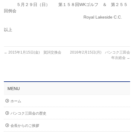
５月２９日（日） 第１５８回WKゴルフ ＆ 第２５５
回例会
Royal Lakeside C.C.
以上
←
2015年1月15日(金) 賀詞交換会
2016年2月15日(月) バンコク三田会
年次総会
→
MENU
ホーム
バンコク三田会の歴史
会長からのご挨拶