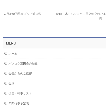
←
第160回早慶ゴルフ対抗戦
6/15（木）バンコク三田会例会のご案
内
→
MENU
ホーム
バンコク三田会の歴史
会長からのご挨拶
会則
役員・幹事リスト
年間行事予定表