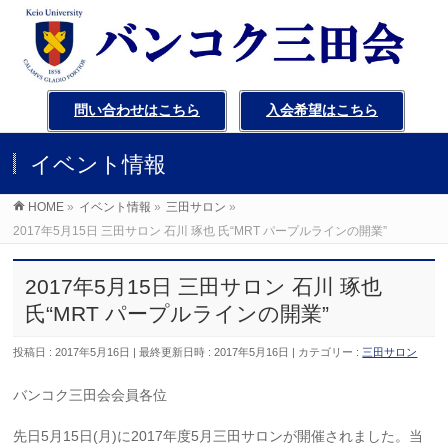
問い合わせはこちら
入会希望はこちら
イベント情報
HOME
»
イベント情報
»
三田サロン
»
2017年5月15日 三田サロン 石川 琢也 氏“MRT パープルラインの開業”
2017年5月15日 三田サロン 石川 琢也
氏“MRT パープルラインの開業”
投稿日 : 2017年5月16日
最終更新日時 : 2017年5月16日
カテゴリー :
三田サロン
バンコク三田会会員各位
先日5月15日(月)に2017年度5月三田サロンが開催されました。当