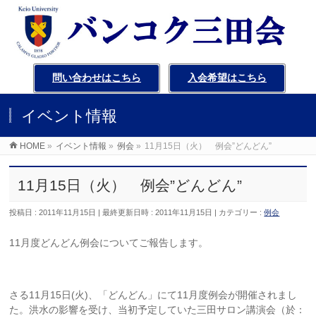
問い合わせはこちら
入会希望はこちら
イベント情報
HOME
»
イベント情報
»
例会
»
11月15日（火） 例会”どんどん”
11月15日（火） 例会”どんどん”
投稿日 : 2011年11月15日
最終更新日時 : 2011年11月15日
カテゴリー :
例会
11月度どんどん例会についてご報告します。
さる11月15日(火)、「どんどん」にて11月度例会が開催されまし
た。洪水の影響を受け、当初予定していた三田サロン講演会（於：