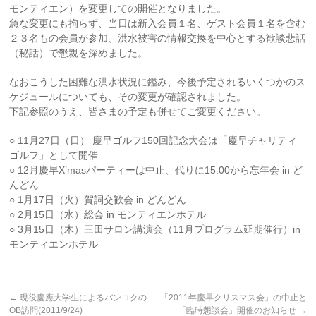
モンティエン）を変更しての開催となりました。
急な変更にも拘らず、当日は新入会員１名、ゲスト会員１名を含む
２３名もの会員が参加、洪水被害の情報交換を中心とする歓談悲話
（秘話）で懇親を深めました。
なおこうした困難な洪水状況に鑑み、今後予定されるいくつかのス
ケジュールについても、その変更が確認されました。
下記参照のうえ、皆さまの予定も併せてご変更ください。
○ 11月27日（日） 慶早ゴルフ150回記念大会は「慶早チャリティ
ゴルフ」として開催
○ 12月慶早X’masパーティーは中止、代りに15:00から忘年会 in ど
んどん
○ 1月17日（火）賀詞交歓会 in どんどん
○ 2月15日（水）総会 in モンティエンホテル
○ 3月15日（木）三田サロン講演会（11月プログラム延期催行）in
モンティエンホテル
←
現役慶應大学生によるバンコクの
「2011年慶早クリスマス会」の中止と
OB訪問(2011/9/24)
「臨時懇談会」開催のお知らせ
→