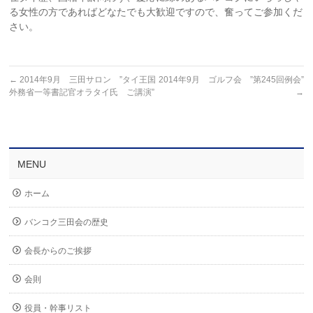
る女性の方であればどなたでも大歓迎ですので、奮ってご参加くだ
さい。
←
2014年9月 三田サロン ”タイ王国
2014年9月 ゴルフ会 ”第245回例会”
外務省一等書記官オラタイ氏 ご講演”
→
MENU
ホーム
バンコク三田会の歴史
会長からのご挨拶
会則
役員・幹事リスト