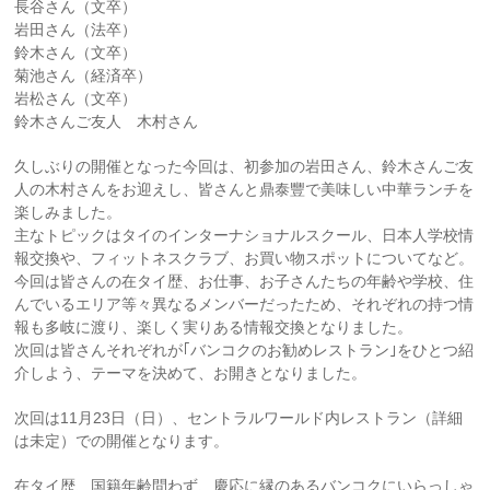
長谷さん（文卒）
岩田さん（法卒）
鈴木さん（文卒）
菊池さん（経済卒）
岩松さん（文卒）
鈴木さんご友人 木村さん
久しぶりの開催となった今回は、初参加の岩田さん、鈴木さんご友
人の木村さんをお迎えし、皆さんと鼎泰豐で美味しい中華ランチを
楽しみました。
主なトピックはタイのインターナショナルスクール、日本人学校情
報交換や、フィットネスクラブ、お買い物スポットについてなど。
今回は皆さんの在タイ歴、お仕事、お子さんたちの年齢や学校、住
んでいるエリア等々異なるメンバーだったため、それぞれの持つ情
報も多岐に渡り、楽しく実りある情報交換となりました。
次回は皆さんそれぞれが｢バンコクのお勧めレストラン｣をひとつ紹
介しよう、テーマを決めて、お開きとなりました。
次回は11月23日（日）、セントラルワールド内レストラン（詳細
は未定）での開催となります。
在タイ歴、国籍年齢問わず、慶応に縁のあるバンコクにいらっしゃ